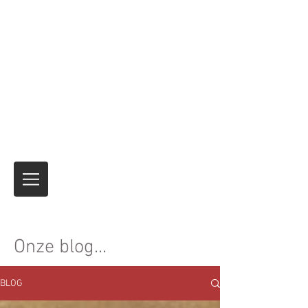
Motor Express
Verzending en verzending van
motorfietsen Tijdelijke
verzekeringsproducten voor
internationale reizen
Niemand heeft het beter gedaan
al meer
dan 40 jaar.
Het is altijd de reis
en niet de
bestemming!
Onze blog...
BLOG